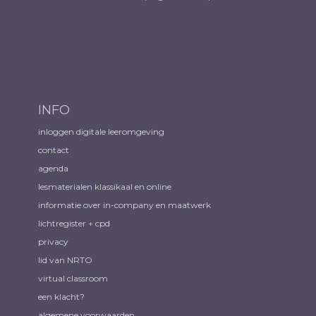
INFO
inloggen digitale leeromgeving
contact
agenda
lesmaterialen klassikaal en online
informatie over in-company en maatwerk
lichtregister + cpd
privacy
lid van NRTO
virtual classroom
een klacht?
algemene voorwaarden