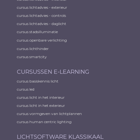
cursus lichtadvies - exterieur
cursus lichtadvies - controls
cursus lichtadvies - daglicht
cursus stadsilluminatie
cursus openbare verlichting
cursus lichthinder
cursus smartcity
CURSUSSEN E-LEARNING
cursus basiskennis licht
cursus led
cursus licht in het interieur
cursus licht in het exterieur
cursus vormgeven van lichtplannen
cursus human centric lighting
LICHTSOFTWARE KLASSIKAAL